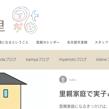
親になるということ
里親カレンダー
名古屋市里親
スタッフ
kedaブログ
kamiyaブログ
miyamotoブログ
kitan
asaiブログ
inukaiブログ
misekiブログ
kubo
kubo
里親家庭で実子
里親家庭になるきっかけは