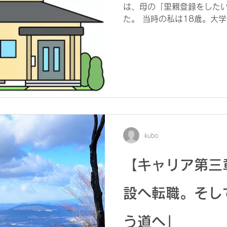
は、母の「里親登録をした
た。 当時の私は18歳。大
ていました。そんな頃、私
として我が家にやってきまし
と言われていましたが、ネ
てきた子でした。ただ、当
る気にはなれず、少し距離を
ッキーで、半グレのような
ってほしい様子が見えて、
を覚えています。 彼は数週
庭に戻っていきました。 そ
kubo
気なく話していたときのこ
待の経験を話してくれました
【キャリア第三
した。 「ここでは安心して
は感謝しかない」 その言葉
ちになりました。そして初
設へ転職。そし
か、その理由を少しだけ理
う道へ」