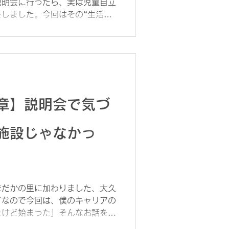
も児童
説明会に行ったら、実は児童自立
しました。今回はその“生活
に暮らす」仕事 児童自立支援施
、...
章】説明会で気づ
施設じゃなかっ
ほだかの里に加わりました、大久
てなので今回は、僕のキャリアの
たけど始まった」そんなお話をさ
児童福祉の道へ もともと僕は、