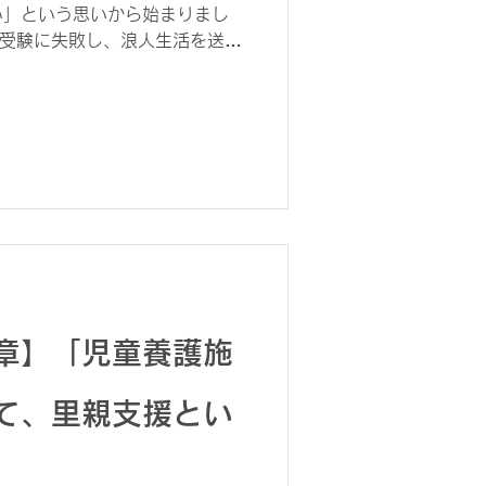
い」という思いから始まりまし
学受験に失敗し、浪人生活を送っ
より一つ年下の男の子が一時保護
た。 その子は非行傾向がある
グレクトや心理的虐待の中で育っ
時の私は正直なところ、深く関わ
取っていました。 どこかトリ
雰囲気をまといながらも、人に構
関わることを面倒に感じていたの
間後、一時保護が解除され、家
の期間のある夜、リビングで何
とです。彼はぽつりと、自分の虐
。 そして最後に、こう言いま
章】「児童養護施
過ごせる。ここで過ごせたこと
を聞いたとき、私は複雑な気持
めて、母がなぜ里親を始めたの
て、里親支援とい
解できた気がしました。