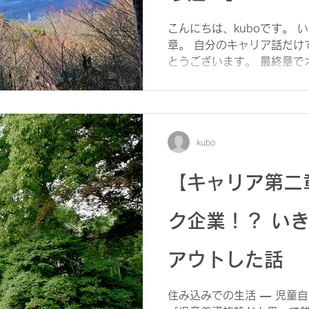
こんにちは、kuboです。
章。 自分のキャリア話だけ
とうございます。 最終章で
れて書きます。 児童自立支
たあと、地元に戻り、 児童
1か所目は中舎制。子ども
職員1人あたり学童15人、
kubo
10人。僕はこの2ユニット
人間業なの？」と思ったこ
ブルが発生するので立ち止
【キャリア第二
自立支援施設もまあ大変だ
ません。 大舎や中舎の施設
ク企業！？ い
えるなんて、理想であり、幻
で一日が終わる、そんな毎日
アウトした話
急対応や進路支援が必要な
な時間をかけられない現実が
いのかと疑問に思う日はあ
住み込みでの生活 ― 児童自立