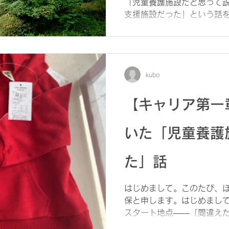
く働き方を変えて行こうに
「児童養護施設だと思って
支援施設だった」という話を
編”です。 子どもと「一緒
設の職員の仕事を一言でいえば
kubo
【キャリア第一
いた「児童養護
た」話
はじめまして。このたび、
保と申します。はじめまし
スタート地点――「間違え
せてください。 会計学部→