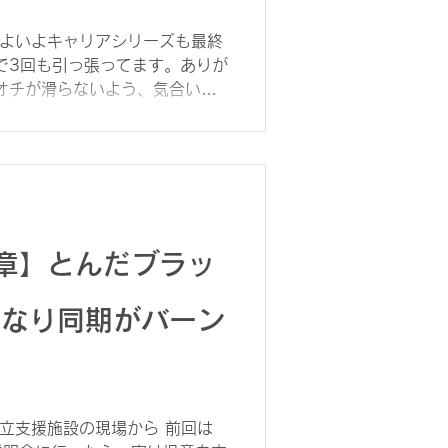
 いよいよキャリアシリーズも最終
で3回も引っ張ってます。ありが
オチが滑らないよう、気合い入
援施設を一身上の都合で退職し
養護施設を2か所経験しました。
がわんさかいる学童ユニットで、
幼児ユニットでは幼児多い時は
を経験しました。 正直、「これ
とが何度もあり、あちこちでトラ
まる暇はありませんでした。児童
章】とんだブラッ
ったけど、児童養護施設も負けて
では、個々のニーズに丁寧に応
きなり同期がバーン
。 「衣・食・住」を回すこと
でした。 個別的な対応は、緊
子どもが優先になり、全員に十分
ありました。 本当にこれでい
りましたが、その現実を変えるべ
支援施設の現場から 前回は