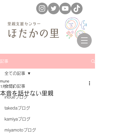
記事
全ての記事
mune
全ての記事
1月15日
本音を話せない里親
inoueブログ
takedaブログ
kamiyaブログ
miyamotoブログ