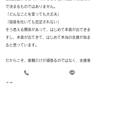
で決まるものではありません。
「どんなことを言っても大丈夫」
「弱音を吐いても否定されない」
そう思える関係があって、はじめて本音が出できま
すし、本音が出てきて、はじめて本当の支援が始ま
ると思っています。
だからこそ、里親だけが頑張るのではなく、支援者
も一緒に「何を言っても大丈夫な空気」を支援の仕
組みと共に育てていくことが大切なんだと考えてい
ます。
本音で話せること。
安心して気持ちを出せること。
それは、子どもとの関係においても、本当に大切な
ことですし、本音で話せる土台の上にこそ、子ども
が安心して育つ日常があり、健全な里親家庭の暮ら