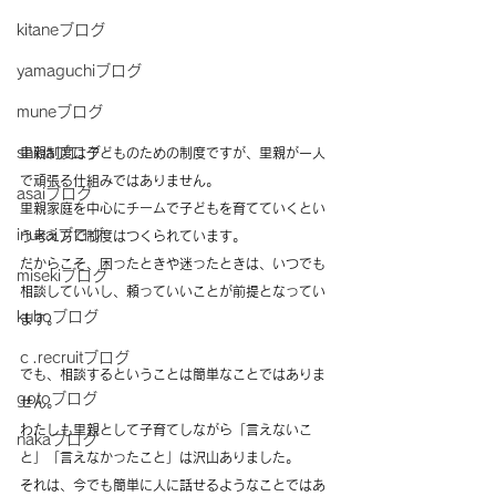
kitaneブログ
yamaguchiブログ
muneブログ
shibaブログ
里親制度は子どものための制度ですが、里親が一人
で頑張る仕組みではありません。
asaiブログ
里親家庭を中心にチームで子どもを育てていくとい
inukaiブログ
う考え方で制度はつくられています。
だからこそ、困ったときや迷ったときは、いつでも
misekiブログ
相談していいし、頼っていいことが前提となってい
kuboブログ
ます。
ｃ.recruitブログ
でも、相談するということは簡単なことではありま
gotoブログ
せん。
わたしも里親として子育てしながら「言えないこ
nakaブログ
と」「言えなかったこと」は沢山ありました。
それは、今でも簡単に人に話せるようなことではあ