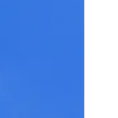
「なるほど」と思う反面、自分の子育てを振
り返ると反省もたくさんありました。（詳し
く知りたい方はぜひ“子育て四訓”で調べてみ
てください！子育て期のヒントがたくさん
♪） 乳幼児期はとにかく一緒に過ごすことを
大切にしてきました。かわいくてかわいくて
寝てる姿を見てたらまた授乳の時間がくると
いうこともしばしば。まだフィルムのカメラ
で撮影し、現像してみると同じような写真ば
かり。だから家事はいつも手抜きでした
（（笑） 長女は慎重で人見知り気味。小学
校へ行くのを楽しみにしていたのに、いざ入
学すると、朝不安で涙をこらえながら登校し
ていました。毎朝手の甲ににこちゃんマーク
を描いて、寂しくなったらこれを見てねと送
り出していました。帰ってくると「楽しかっ
た」と笑うのに朝は泣く。その姿が愛おしく
て守らなきゃと強く思っていました。...