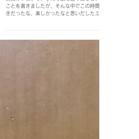
yamaguchiブログ
子育ての振り返り＜パート２＞
前回のブログで、子育て観を振り返るという
ことを書きましたが、そんな中でこの時間好
きだったな、楽しかったなと思いだしたエピ
ソードを書きたいと思います。 ① 子どもが
見ているものを一緒に楽しむ喜びを感じた出
来事 小さな娘と早く意思疎通できるといい
なと思って、１０カ月くらいからベビーサイ
ンを教えていました。１歳になった娘とベビ
ーカーでお散歩に出かけていた時、私が花を
見てきれいだね～と声をかけながらふと娘を
見ると、娘は小さな手でちょうちょを作って
いました。私が見ていた花の下の方に小さな
ちょうちょがいて、それを見てちょうちょが
いると教えてくれたのです。娘が教えてくれ
なかったら私には見つけられなかったちょう
ちょ。ほんとだ～！ちょうちょいるね！すご