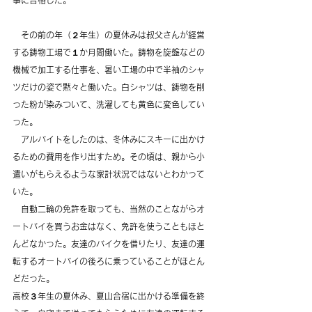
　その前の年（２年生）の夏休みは叔父さんが経営
する鋳物工場で１か月間働いた。鋳物を旋盤などの
機械で加工する仕事を、暑い工場の中で半袖のシャ
ツだけの姿で黙々と働いた。白シャツは、鋳物を削
った粉が染みついて、洗濯しても黄色に変色してい
った。
　アルバイトをしたのは、冬休みにスキーに出かけ
るための費用を作り出すため。その頃は、親から小
遣いがもらえるような家計状況ではないとわかって
いた。
　自動二輪の免許を取っても、当然のことながらオ
ートバイを買うお金はなく、免許を使うこともほと
んどなかった。友達のバイクを借りたり、友達の運
転するオートバイの後ろに乗っていることがほとん
どだった。
高校３年生の夏休み、夏山合宿に出かける準備を終