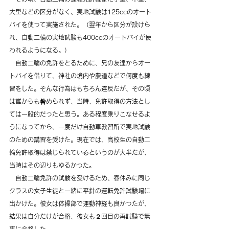
大型などの区分がなく、実地試験は125ccのオート
バイを使って実施された。（翌年から区分が設けら
れ、自動二輪の実地試験も400ccのオートバイが使
われるようになる。）
　自動二輪の免許をとるために、兄の友達からオー
トバイを借りて、神社の境内や農道などで何度も練
習をした。そんな行為はもちろん違反だが、その頃
は誰からも咎められず、当時、免許取得の方法とし
ては一般的だったと思う。ある程度乗りこなせるよ
うになってから、一度だけ自動車教習所で実地試験
のための講習を受けた。現在では、高校生の自動二
輪免許取得は禁じられているというのが大半だが、
当時はその辺りもゆるかった。
　自動二輪免許の試験を受けるため、春休みに同じ
クラスの女子生徒と一緒に平針の運転免許試験場に
出かけた。彼女は体操部で運動神経も良かったが、
結果は自分だけが合格、彼女も２回目の再試験で無
事に合格した。