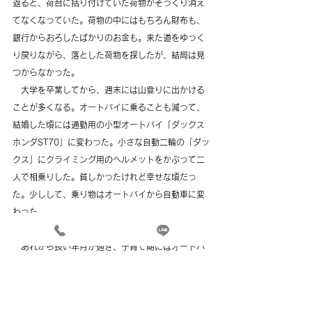
返ると、荷台に括り付けていた荷物がそっくり消え
てなくなっていた。荷物の中にはもちろん財布も、
銀行からおろしたばかりのお金も。来た道をゆっく
り戻りながら、落とした荷物を探したが、結局は見
つからなかった。
　大学を卒業してから、週末には山登りに出かける
ことが多くなる。オートバイに乗ることも減って、
結婚した頃には通勤用の小型オートバイ「ダックス
ホンダST70」に変わった。小さな自動二輪の「ダッ
クス」にクライミング用のヘルメットをかぶって二
人で相乗りした。貧しかったけれど幸せな頃だっ
た。少しして、乗り物はオートバイから自動車に変
わった。
　あれから長い年月が過ぎ、子育て期にはオートバ
イに乗ることもほとんどなくなってしまった。子育
てが一段落した頃にスキーで左足を骨折、そのリハ
ビリを兼ねて新たにマウンテンバイクを買った。