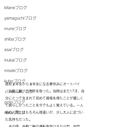
kitaneブログ
yamaguchiブログ
muneブログ
shibaブログ
asaiブログ
inukaiブログ
misekiブログ
kuboブログ
高校２年生から３年生になる春休みにオートバイ
（自動二輪）の免許を取った。当時はまだ17才、自
ｃ.recruitブログ
分にとって生まれて初めて資格を得たことが嬉しく
gotoブログ
て誇らしかったことを今でもよく覚えている。一人
前の人間にはもちろん程遠いが、少し大人に近づい
nakaブログ
た気持ちだった。
　その頃、自動二輪の運転免許はまだ小型、中型、