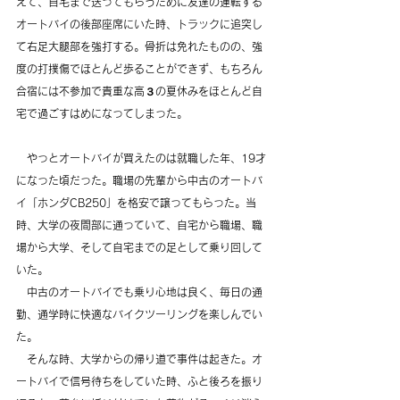
えて、自宅まで送ってもらうために友達の運転する
オートバイの後部座席にいた時、トラックに追突し
て右足大腿部を強打する。骨折は免れたものの、強
度の打撲傷でほとんど歩ることができず、もちろん
合宿には不参加で貴重な高３の夏休みをほとんど自
宅で過ごすはめになってしまった。
　やっとオートバイが買えたのは就職した年、19才
になった頃だった。職場の先輩から中古のオートバ
イ「ホンダCB250」を格安で譲ってもらった。当
時、大学の夜間部に通っていて、自宅から職場、職
場から大学、そして自宅までの足として乗り回して
いた。
　中古のオートバイでも乗り心地は良く、毎日の通
勤、通学時に快適なバイクツーリングを楽しんでい
た。
　そんな時、大学からの帰り道で事件は起きた。オ
ートバイで信号待ちをしていた時、ふと後ろを振り