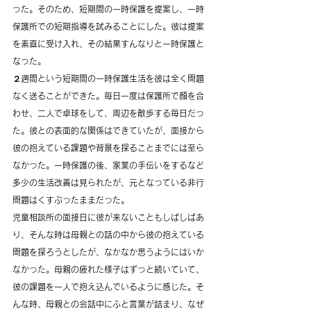
った。そのため、短期間の一時保護を提案し、一時
保護所での短期指導を試みることにした。彼は提案
を素直に受け入れ、その結果すんなりと一時保護と
なった。
２週間という短期間の一時保護生活を彼は全く問題
なく送ることができた。毎日一度は保護所で顔を合
わせ、二人で卓球をして、周辺を散歩する毎日だっ
た。彼との表面的な関係はできていたが、面接から
彼の抱えている課題や背景を探ることまでには至ら
なかった。一時保護の後、家業の手伝いをするなど
多少の生活改善は見られたが、元となっている非行
問題はくすぶったままだった。
児童相談所の面接日に彼が来ないこともしばしばあ
り、そんな時は母親との話の中から彼の抱えている
問題を探ろうとしたが、なかなか思うようにはいか
なかった。母親の疲れた様子はずっと続いていて、
彼の課題を一人で抱え込んでいるように感じた。そ
んな時、母親との会話中にふと言葉が詰まり、なぜ