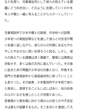
などを探り、児童福祉司として彼らの抱えている課
題にどう向き合い、どのように支援していくのかを
本人や親と一緒に考えることからスタートしていっ
た。
児童相談所で少年や親との面接、中学校への訪問、
少年宅への家庭訪問などを通して彼らとの交流や関
りを繰り返しながら、彼らの心の内側にあるもやも
やしたやるせない思いを探ろうと試る。しかし、彼
らの抱えている課題は深く複雑で、簡単には事態は
好転せず、多くは負の方向に進んでいった。その後
に起きた非行問題が少年法の対象となり、所管する
部門が児童相談所から家庭裁判所に移っていくこと
も多かった。その結果、少年鑑別所や少年院で彼ら
と再会し、面接することもしばしばあり、自分自身
のふがいなさを感じたことが何度かあった。
思春期から青年期に向かう頃の心の危うさや不安定
さは誰もが経験するもの。そこを何とか通過して大