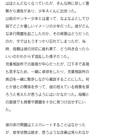
はほとんどなくなっていたが、そんな時に珍しく警
察から通告があり、少年Ａくんに出会った。
以前のヤンキー少年とは違って、なよなよとしてひ
弱でどこか優しいイメージの少年だった。彼がどん
な非行問題を起こしたのか、その背景はどうだった
のか、今ではもうすっかり忘れてしまったが、当
時、母親は彼の対応に疲れ果て、どう向き合ったら
いいのかわからず混乱した様子だった。
児童相談所での面接が中心だったが、口下手で表現
も苦手なため、一緒に卓球をしたり、児童相談所の
周辺を一緒に散歩しながら雑談することにした。何
とか彼との関係を作って、彼の抱えている背景を探
ろうと考えたが思うようにはいかなかった。母親と
の面接でも背景や課題を十分に見つけ出せずにい
た。
彼の非行問題はエスカレートすることはなかった
が、怠学状態は続き、思うような改善は見られなか