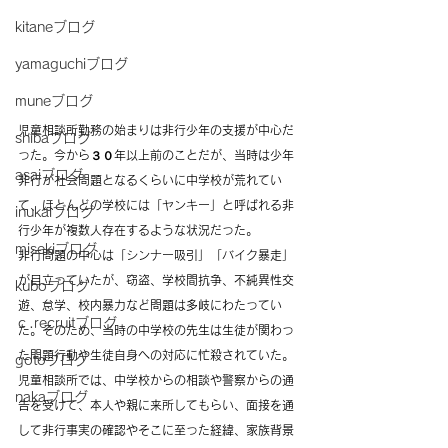
kitaneブログ
yamaguchiブログ
muneブログ
児童相談所勤務の始まりは非行少年の支援が中心だ
shibaブログ
った。今から３０年以上前のことだが、当時は少年
asaiブログ
非行が社会問題となるくらいに中学校が荒れてい
て、ほとんどの学校には「ヤンキー」と呼ばれる非
inukaiブログ
行少年が複数人存在するような状況だった。
misekiブログ
非行問題の中心は「シンナー吸引」「バイク暴走」
が目立っていたが、窃盗、学校間抗争、不純異性交
kuboブログ
遊、怠学、校内暴力など問題は多岐にわたってい
ｃ.recruitブログ
た。そのため、当時の中学校の先生は生徒が関わっ
た問題行動や生徒自身への対応に忙殺されていた。
gotoブログ
児童相談所では、中学校からの相談や警察からの通
nakaブログ
告を受けて、本人や親に来所してもらい、面接を通
して非行事実の確認やそこに至った経緯、家族背景