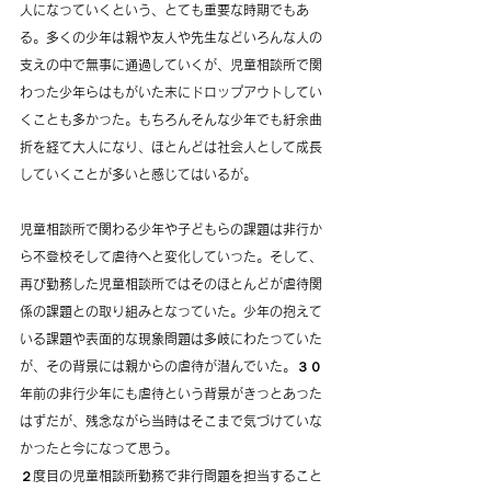
人になっていくという、とても重要な時期でもあ
る。多くの少年は親や友人や先生などいろんな人の
支えの中で無事に通過していくが、児童相談所で関
わった少年らはもがいた末にドロップアウトしてい
くことも多かった。もちろんそんな少年でも紆余曲
折を経て大人になり、ほとんどは社会人として成長
していくことが多いと感じてはいるが。
児童相談所で関わる少年や子どもらの課題は非行か
ら不登校そして虐待へと変化していった。そして、
再び勤務した児童相談所ではそのほとんどが虐待関
係の課題との取り組みとなっていた。少年の抱えて
いる課題や表面的な現象問題は多岐にわたっていた
が、その背景には親からの虐待が潜んでいた。３０
年前の非行少年にも虐待という背景がきっとあった
はずだが、残念ながら当時はそこまで気づけていな
かったと今になって思う。
２度目の児童相談所勤務で非行問題を担当すること