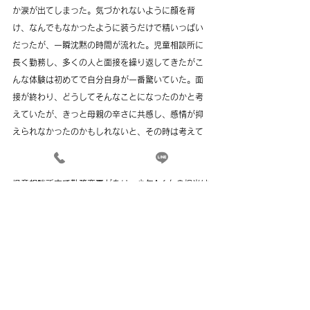
か涙が出てしまった。気づかれないように顔を背
け、なんでもなかったように装うだけで精いっぱい
だったが、一瞬沈黙の時間が流れた。児童相談所に
長く勤務し、多くの人と面接を繰り返してきたがこ
んな体験は初めてで自分自身が一番驚いていた。面
接が終わり、どうしてそんなことになったのかと考
えていたが、きっと母親の辛さに共感し、感情が抑
えられなかったのかもしれないと、その時は考えて
いた。
児童相談所内で勤務変更があり、少年Aくんの担当は
半年あまりで終了し、担当を後任に引き継いだ。彼
の様子は後任の職員から時々経過を聞いていたが、
少しして、彼が少年院に入所となったことを知っ
た。
それから１年以上が過ぎ、少年院から復帰した彼に
児童相談所で会うことができた。久しぶりに会った
彼は身体も逞しくなり、心も成長したように感じら