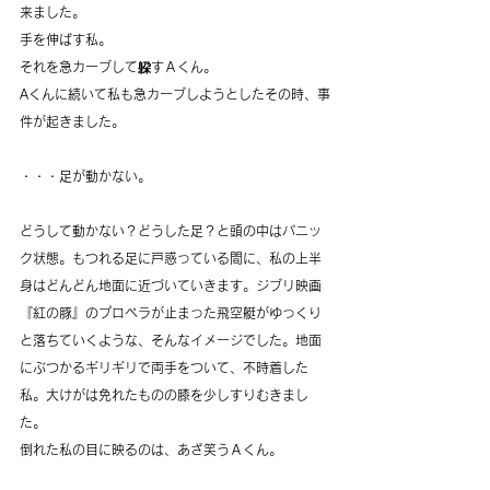
来ました。
手を伸ばす私。
それを急カーブして躱すＡくん。
Aくんに続いて私も急カーブしようとしたその時、事
件が起きました。
・・・足が動かない。
どうして動かない？どうした足？と頭の中はパニッ
ク状態。もつれる足に戸惑っている間に、私の上半
身はどんどん地面に近づいていきます。ジブリ映画
『紅の豚』のプロペラが止まった飛空艇がゆっくり
と落ちていくような、そんなイメージでした。地面
にぶつかるギリギリで両手をついて、不時着した
私。大けがは免れたものの膝を少しすりむきまし
た。
倒れた私の目に映るのは、あざ笑うＡくん。