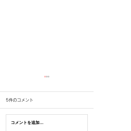
5件のコメント
サナギの時期
コメントを追加…
困った行動の裏側 ①相