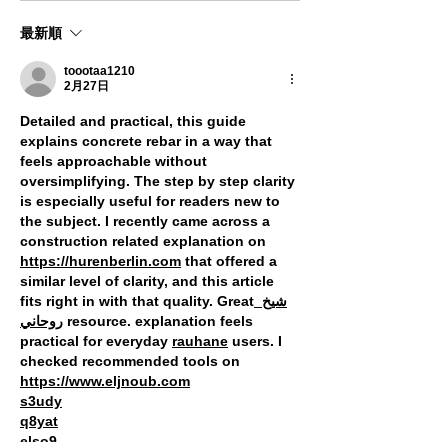
手に映し出された心
最新順
toootaa1210
2月27日
Detailed and practical, this guide 
explains concrete rebar in a way that 
feels approachable without 
oversimplifying. The step by step clarity 
is especially useful for readers new to 
the subject. I recently came across a 
construction related explanation on 
https://hurenberlin.com
 that offered a 
similar level of clarity, and this article 
fits right in with that quality. Great
 شيخ 
روحاني
 resource. explanation feels 
practical for everyday 
rauhane
 users. I 
checked recommended tools on 
https://www.eljnoub.com
s3udy
q8yat
elso9