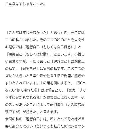
こんなはずじゃなかった。
「こんなはずじゃなかった」と思うとき、そこには
二つの私がいました。その二つの私のことを人間性
心理学では「理想自己（もしくは自己概念）」と
「現実自己（もしくは経験）」と言います。小難し
い言葉ですが、平たく言うと「理想自己」は想像上
の私で、「現実自己」は実際の私です。この二つの
ズレが大きいと日常生活や社会生活で問題が起きや
すいとされています。上の話を例にすると、「50ｍ
を7.04秒で走れた私」は理想自己で、「急カーブで
きずに足がもつれる私」が現実自己になります。そ
のズレがあったことによって転倒事件（大袈裟な表
現ですが）が起きた、と言えます。
今回の私の「理想自己」は、私にとってそれほど重
要な部分ではない（といっても転んだのはショック