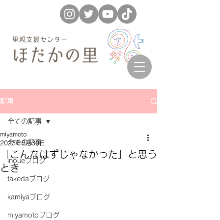
記事
全ての記事
miyamoto
全ての記事
2023年5月30日
「こんなはずじゃなかった」と思う
inoueブログ
とき
takedaブログ
kamiyaブログ
miyamotoブログ