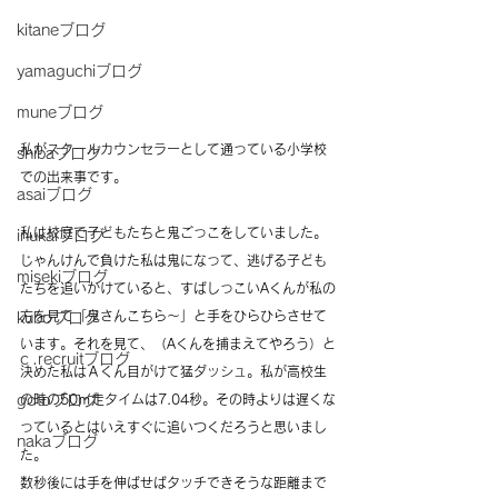
kitaneブログ
yamaguchiブログ
muneブログ
私がスクールカウンセラーとして通っている小学校
shibaブログ
での出来事です。
asaiブログ
私は校庭で子どもたちと鬼ごっこをしていました。
inukaiブログ
じゃんけんで負けた私は鬼になって、逃げる子ども
misekiブログ
たちを追いかけていると、すばしっこいAくんが私の
方を見て「鬼さんこちら～」と手をひらひらさせて
kuboブログ
います。それを見て、（Aくんを捕まえてやろう）と
ｃ.recruitブログ
決めた私はＡくん目がけて猛ダッシュ。私が高校生
gotoブログ
の時の50ｍ走タイムは7.04秒。その時よりは遅くな
っているとはいえすぐに追いつくだろうと思いまし
nakaブログ
た。
数秒後には手を伸ばせばタッチできそうな距離まで