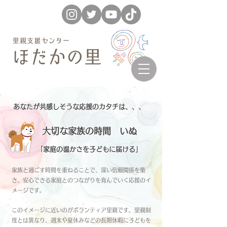
あなたが共感しそうな応援のカタチは、、、
大切な家族の時間 いぬ
「家庭の温かさを子どもに届ける」
家族と過ごす時間を重ねることで、深い信頼関係を築
き、安心できる家庭とのつながりを育んでいく応援のイ
メージです。
このイメージに近いのがボランティア里親です
。里親制
度とは異なり、週末や夏休みなどの長期休暇に子どもを