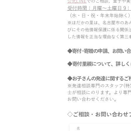
公式LINE
でのご相談、里子や実
受
付時間：月曜～土曜日 9：0
（水・日・祝・年末年始除く）
​※ほだかの里は、名古屋市のあ
びにその他情報保護に係る関係
した情報を正当な理由なく第三
◆寄付･寄贈の申請、お問い
◆
寄付里親について、詳しく
◆お子さんの発達に関するご
​※発達相談専門のスタッフ(
士が相談にのります。より専
お問い合わせください。
​​◇ご相談・お問い合わせ