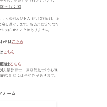
子からの相談も受け付けています。
0～17：00
​
んしん条例及び個人情報保護条例、並
法令を遵守します。相談業務等で取得
者に知らせることはありません。
合わせは
こちら
は
こちら
相談は
こちら
特別支援教育士
​・言語聴覚士
)や心理
門的な相談には予約枠があります。
フォーム