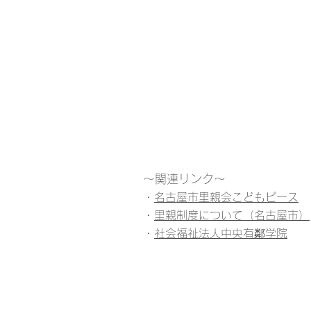
～関連リンク～​
・
名古屋市里親会こどもピース
​・
里親制度について（名古屋市）
​・
社会福祉法人中央有鄰学院