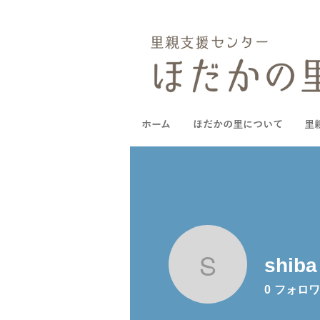
ホーム
ほだかの里について
里
shiba
shiba
0
フォロワ