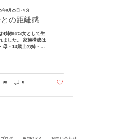
25年8月25日
∙
4
分
母との距離感
は4姉妹の3女として生
れました。 家族構成は
・母・13歳上の姉・11
上の姉・私・双子の妹
す。 双子ですが、私の
が先に生まれたので3
ということになってい
す。 母は私が幼稚園の
98
0
からパートで働いてお
、20年ほど前からは父
仕事（自営業）を手伝
ていました。父は...
フブログ
里親Q＆A
お問い合わせ