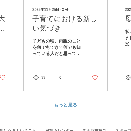
2025年11月25日
∙
3
分
20
大
子育てにおける新し
た
い気づき
私
ま
子どもの頃、両親のこと
父
を何でもできて何でも知
歳
っている人だと思ってい
で
ました。わざわざそうい
方
うことを意識していたと
女
いうよりも、当たり前の
ま
ようにそういう感覚があ
55
0
頃
ったような気がします。
り
大人になるにつれて、お
の
父さんとお母さんにも知
っ
らないことやできないこ
もっと見る
とがあることに気がつき
ました。 自分が親の立場
になっても、まだまだ知
らないこと、できないこ
親になるということ
里親カレンダー
名古屋市里親
スタッ