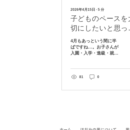
2026年4月15日
∙
5
分
子どものペースを
切にしたいと思っ
話
4月もあっという間に半
ばですね…。お子さんが
入園・入学・進級・就職
された方はおめでとうご
ざいます。我が家は息子
が年長、娘が年少になり
ました。 今回は息子のト
81
0
イレットトレーニングを
通して、子どものペース
を大切にしたいと思った
ことを書こうと思いま
す。 トイトレを意識し始
めたのは確か、2歳半頃
だったと思います。その
頃はまだ保育園に通って
ホーム
ほだかの里について
里