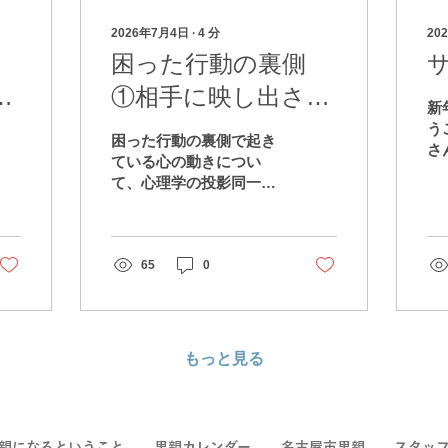
2026年7月4日
∙
4
分
20
困った行動の裏側
出
①相手に映し出され
新
た心
う
困った行動の裏側で起き
さ
ている心の動きについ
楽
て、心理学の投影同一化
ど
という言葉を使って解説
た
してみました
だ
ホ
65
0
で
い
中
に
もっと見る
匹
な
な
飛
寒
親になるということ
里親カレンダー
名古屋市里親
スタッ