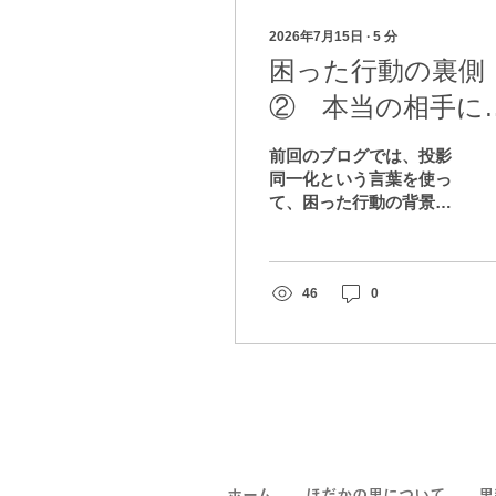
2026年7月15日
∙
5
分
困った行動の裏側
② 本当の相手に
会うこと
前回のブログでは、投影
同一化という言葉を使っ
て、困った行動の背景を
想像してみました（投影
同一化については前回の
ブログ『困った行動の裏
側①相手に映し出された
46
0
心』をご参照くださ
い）。今回はその続き
で、投影同一化が起きて
いる関係ではどのように
関わるのが良いか、とい
う内容になります。 自
分の気持ちを自分のもの
として感じられるように
ホーム
ほだかの里について
里