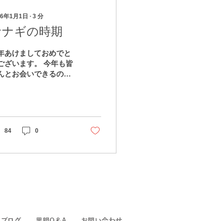
26年1月1日
∙
3
分
サナギの時期
年あけましておめでと
ございます。 今年も皆
んとお会いできるのを
しみにしております。
うぞよろしくお願いい
します。 さて、私はほ
かの里以外に自立援助
ームでも働いているの
84
0
すが、このブログを書
ている少し前の12月の
頃、宿直明けの帰り
、ホームの玄関先で1
の蝶を見ました。こん
時期でも蝶がいるんだ
ぁと思いながら、蝶が
ぶのを見ていました。
空の下を風に流されま
フブログ
里親Q＆A
お問い合わせ