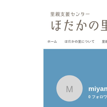
ホーム
ほだかの里について
里
miya
miyamoto
0
フォロワ