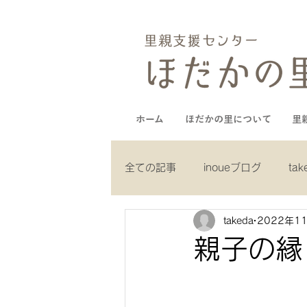
ホーム
ほだかの里について
里
全ての記事
inoueブログ
ta
takeda
2022年1
yamaguchiブログ
muneブ
親子の縁
kuboブログ
ｃ.recruitブロ