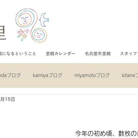
親になるということ
里親カレンダー
名古屋市里親
スタッフ
kedaブログ
kamiyaブログ
miyamotoブログ
kitan
1月15日
ログ
shibaブログ
asaiブログ
inukaiブログ
mi
グ
gotoブログ
nakaブログ
　今年の初め頃、数枚の