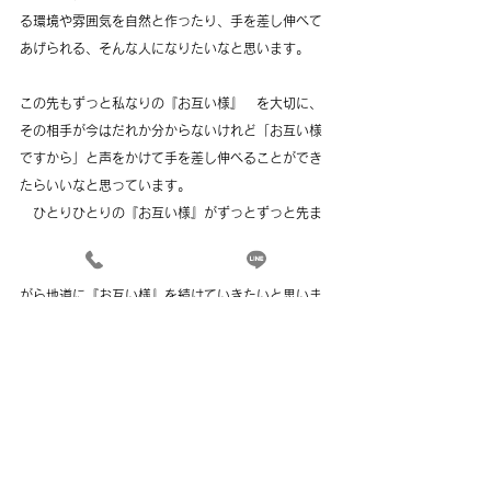
る環境や雰囲気を自然と作ったり、手を差し伸べて
あげられる、そんな人になりたいなと思います。
この先もずっと私なりの『お互い様』　を大切に、
その相手が今はだれか分からないけれど「お互い様
ですから」と声をかけて手を差し伸べることができ
たらいいなと思っています。
　ひとりひとりの『お互い様』がずっとずっと先ま
で繋がっていけば、その先にはきっと優しい地域、
社会が待っているのではないかな・・・と期待しな
がら地道に『お互い様』を続けていきたいと思いま
す。
takedaブログ