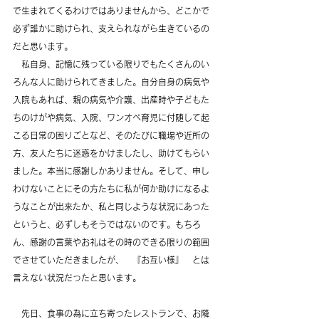
で生まれてくるわけではありませんから、どこかで
必ず誰かに助けられ、支えられながら生きているの
だと思います。
　私自身、記憶に残っている限りでもたくさんのい
ろんな人に助けられてきました。自分自身の病気や
入院もあれば、親の病気や介護、出産時や子どもた
ちのけがや病気、入院、ワンオペ育児に付随して起
こる日常の困りごとなど、そのたびに職場や近所の
方、友人たちに迷惑をかけましたし、助けてもらい
ました。本当に感謝しかありません。そして、申し
わけないことにその方たちに私が何か助けになるよ
うなことが出来たか、私と同じような状況にあった
というと、必ずしもそうではないのです。もちろ
ん、感謝の言葉やお礼はその時のできる限りの範囲
でさせていただきましたが、　『お互い様』　とは
言えない状況だったと思います。
　先日、食事の為に立ち寄ったレストランで、お隣