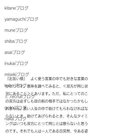
kitaneブログ
yamaguchiブログ
muneブログ
shibaブログ
asaiブログ
inukaiブログ
misekiブログ
『お互い様』　よく使う言葉の中でも好きな言葉の
kuboブログ
ひとつです。意味を調べてみると、＜双方が同じ状
況にあること＞とあります。ただ、私にとってのこ
ｃ.recruitブログ
の双方は必ずしも目の前の相手ではなかったかもし
gotoブログ
れません。長い人生の中で助けてもらわなければな
らないとき、助けてあげられるとき、そんなタイミ
nakaブログ
ングはいつも双方にとって同じとは限らないと思う
のです。それでも人は一人である日突然、今ある姿