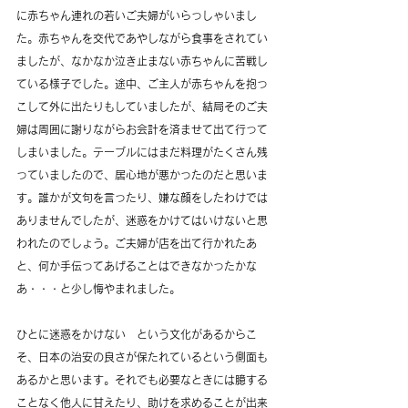
に赤ちゃん連れの若いご夫婦がいらっしゃいまし
た。赤ちゃんを交代であやしながら食事をされてい
ましたが、なかなか泣き止まない赤ちゃんに苦戦し
ている様子でした。途中、ご主人が赤ちゃんを抱っ
こして外に出たりもしていましたが、結局そのご夫
婦は周囲に謝りながらお会計を済ませて出て行って
しまいました。テーブルにはまだ料理がたくさん残
っていましたので、居心地が悪かったのだと思いま
す。誰かが文句を言ったり、嫌な顔をしたわけでは
ありませんでしたが、迷惑をかけてはいけないと思
われたのでしょう。ご夫婦が店を出て行かれたあ
と、何か手伝ってあげることはできなかったかな
あ・・・と少し悔やまれました。
ひとに迷惑をかけない　という文化があるからこ
そ、日本の治安の良さが保たれているという側面も
あるかと思います。それでも必要なときには臆する
ことなく他人に甘えたり、助けを求めることが出来