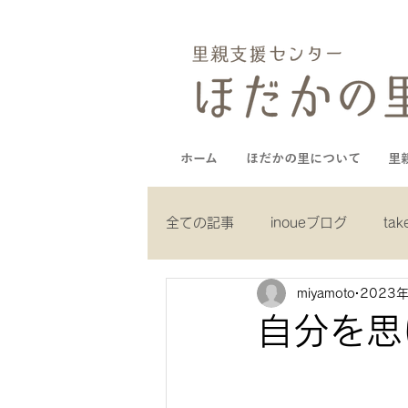
ホーム
ほだかの里について
里
全ての記事
inoueブログ
ta
miyamoto
2023
yamaguchiブログ
muneブ
自分を思
kuboブログ
ｃ.recruitブロ