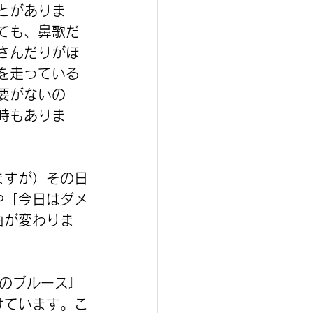
とがありま
ても、鼻歌だ
さんだりがほ
を走っている
要がないの
時もありま
ますが）その日
や「今日はダメ
曲が変わりま
スのブルース』
けています。こ