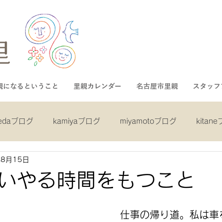
親になるということ
里親カレンダー
名古屋市里親
スタッフ
kedaブログ
kamiyaブログ
miyamotoブログ
kitan
年8月15日
ログ
shibaブログ
asaiブログ
inukaiブログ
mi
いやる時間をもつこと
グ
gotoブログ
nakaブログ
　仕事の帰り道。私は車