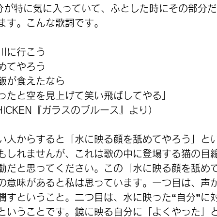
分が特に気に入っていて、ふとした時にその部分
ます。こんな歌詞です。
川に行こう
めてやろう
飯が食えたなら
ったと空を見上げて笑い飛ばしてやる」
CHICKEN『ガラスのブルース』より）
い人からすると「水に映る顔を舐めてやろう」と
もしれませんが、これは歌の中に登場する猫の目
動だと思ってください。この「水に映る顔を舐め
の意味があると私は思っています。一つ目は、声
潤すということ。二つ目は、水に映った“自分”に
ということです。鏡に映る自分に「よくやった」