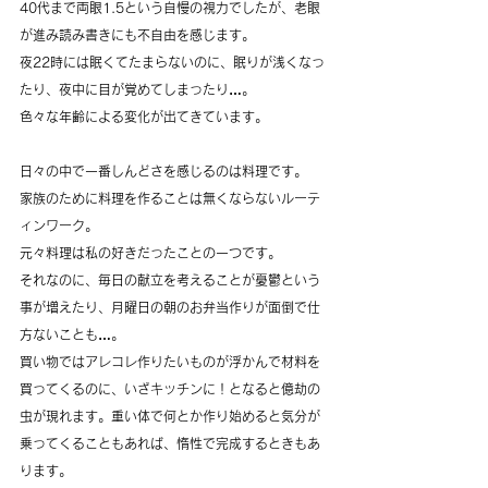
40代まで両眼1.5という自慢の視力でしたが、老眼
が進み読み書きにも不自由を感じます。
夜22時には眠くてたまらないのに、眠りが浅くなっ
たり、夜中に目が覚めてしまったり…。
色々な年齢による変化が出てきています。
日々の中で一番しんどさを感じるのは料理です。
家族のために料理を作ることは無くならないルーテ
ィンワーク。
元々料理は私の好きだったことの一つです。
それなのに、毎日の献立を考えることが憂鬱という
事が増えたり、月曜日の朝のお弁当作りが面倒で仕
方ないことも…。
買い物ではアレコレ作りたいものが浮かんで材料を
買ってくるのに、いざキッチンに！となると億劫の
虫が現れます。重い体で何とか作り始めると気分が
乗ってくることもあれば、惰性で完成するときもあ
ります。