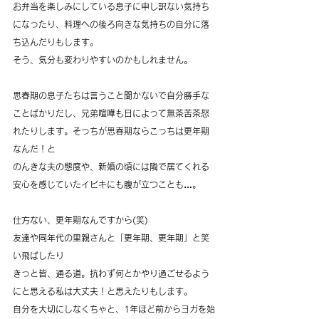
お弁当を楽しみにしている息子に申し訳ない気持ち
になったり、料理への後ろ向きな気持ちの自分に落
ち込んだりもします。
そう、気分も変わりやすいのかもしれません。
思春期の息子たちは言うこと聞かないで自分勝手な
ことばかりだし、兄弟喧嘩も日によって無茶苦茶怒
れたりします。そっちが思春期ならこっちは更年期
なんだ！と
のんきな夫の態度や、新婚の頃には隣で居てくれる
安心を感じていたイビキにも腹が立つことも…。
仕方ない、更年期なんですから(笑)
友達や同年代の里親さんと「更年期、更年期」と笑
い飛ばしたり
きっと皆、通る道。抗わず何とかやり過ごせるよう
にと思える私は大丈夫！と思えたりもします。
自分を大切にしなくちゃと、1年ほど前からヨガを始