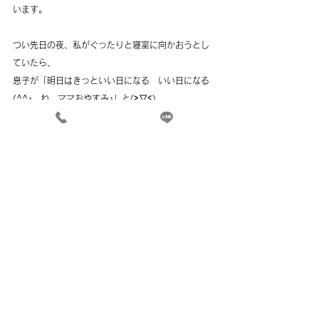
います。
つい先日の夜、私がぐったりと寝室に向かおうとし
ていたら、
息子が「明日はきっといい日になる　いい日になる
(^^♪　ね、ママおやすみ♪」と(≧▽≦)
それから毎日、この曲を聞いています。
inoueブログ