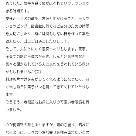
めました。気持ち良く体がほぐれてリフレッシュで
きる時間です。
友達と行く犬の散歩、友達と出かけること、一人で
ショッピング、図書館に行くなど自分のための時間
を大切にしたり、時には何もしない日を作って本を
読んだり、ゴロゴロ過ごしたりします。
そして、夫にとにかく愚痴ったりもします。家事、
子育ての話から体のだるさ、しんどい気持ちなど
長々と聞かされている夫は文句を言われている気分
かもしれませんが(笑)
料理も片付けを夫がしてくれるようになったり、お
弁当も前日に菓子パンを買ってきてくれていたりし
ます。
そうそう、老眼鏡もお気に入りの可愛い老眼鏡を買
いました。
心が梅雨空の時もありますが、雨のち曇り、晴れに
なるように、日々の小さな幸せを積み重ねたいと思