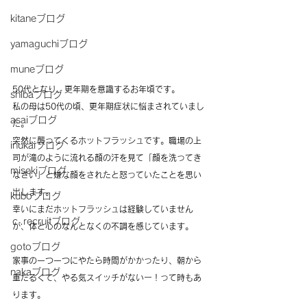
kitaneブログ
yamaguchiブログ
muneブログ
50代となり、更年期を意識するお年頃です。
shibaブログ
私の母は50代の頃、更年期症状に悩まされていまし
asaiブログ
た。
突然に襲ってくるホットフラッシュです。職場の上
inukaiブログ
司が滝のように流れる顔の汗を見て「顔を洗ってき
misekiブログ
なさい」と嫌な顔をされたと怒っていたことを思い
出します。
kuboブログ
幸いにまだホットフラッシュは経験していません
ｃ.recruitブログ
が、体と心のなんとなくの不調を感じています。
gotoブログ
家事の一つ一つにやたら時間がかかったり、朝から
nakaブログ
重だるくて、やる気スイッチがないー！って時もあ
ります。