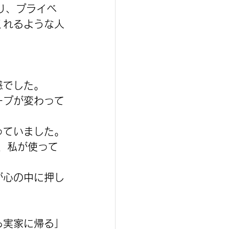
り、プライベ
くれるような人
感でした。
ープが変わって
っていました。
、私が使って
が心の中に押し
ら実家に帰る」