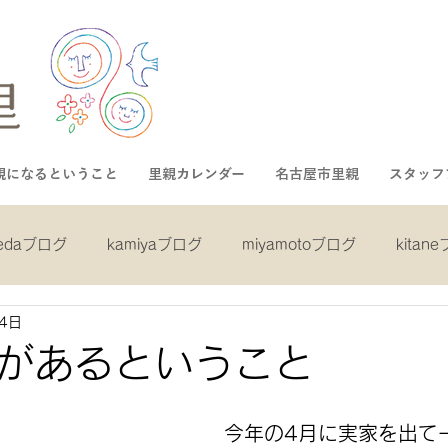
親になるということ
里親カレンダー
名古屋市里親
スタッフ
kedaブログ
kamiyaブログ
miyamotoブログ
kitan
4日
ログ
shibaブログ
asaiブログ
inukaiブログ
mi
があるということ
グ
gotoブログ
nakaブログ
今年の4月に実家を出て