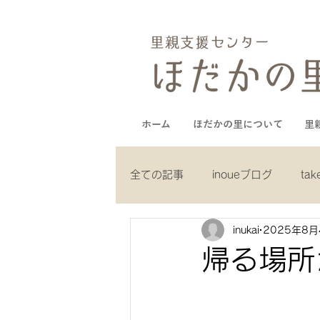
ホーム
ほだかの里について
里
全ての記事
inoueブログ
ta
inukai
2025年8月
yamaguchiブログ
muneブ
帰る場所
kuboブログ
ｃ.recruitブロ