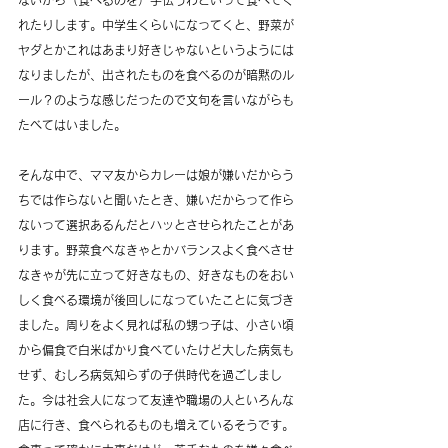
れたりします。中学生くらいになってくと、野菜が
ヤダとかこれはあまり好きじゃないというようには
なりましたが、出されたものを食べるのが暗黙のル
ール？のような感じだったので文句を言いながらも
たべてはいました。
そんな中で、ママ友からカレーは娘が嫌いだからう
ちでは作らないと聞いたとき、嫌いだからって作ら
ないって選択あるんだとハッとさせられたことがあ
ります。野菜食べなきゃとかバランスよく食べさせ
なきゃが先に立って好きなもの、好きなものをおい
しく食べる環境が後回しになっていたことに気づき
ました。周りをよく見れば私の甥っ子は、小さい頃
から偏食で白米ばかり食べていたけど大した病気も
せず、むしろ病気知らずの子供時代を過ごしまし
た。今は社会人になって友達や職場の人といろんな
店に行き、食べられるものも増えているそうです。