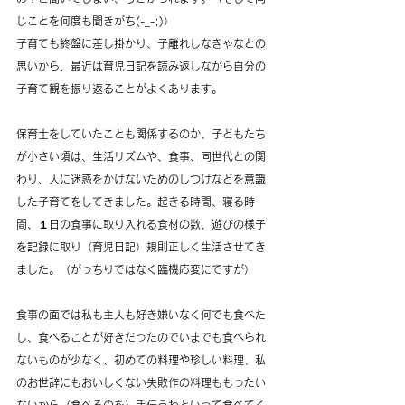
じことを何度も聞きがち(-_-;)）
子育ても終盤に差し掛かり、子離れしなきゃなとの
思いから、最近は育児日記を読み返しながら自分の
子育て観を振り返ることがよくあります。
保育士をしていたことも関係するのか、子どもたち
が小さい頃は、生活リズムや、食事、同世代との関
わり、人に迷惑をかけないためのしつけなどを意識
した子育てをしてきました。起きる時間、寝る時
間、１日の食事に取り入れる食材の数、遊びの様子
を記録に取り（育児日記）規則正しく生活させてき
ました。（がっちりではなく臨機応変にですが）
食事の面では私も主人も好き嫌いなく何でも食べた
し、食べることが好きだったのでいまでも食べられ
ないものが少なく、初めての料理や珍しい料理、私
のお世辞にもおいしくない失敗作の料理ももったい
ないから（食べるのを）手伝うわといって食べてく