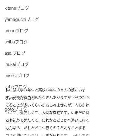
kitaneブログ
yamaguchiブログ
muneブログ
shibaブログ
asaiブログ
inukaiブログ
misekiブログ
kuboブログ
私には大学３年生と高校３年生の２人の娘がいま
す。ぶつかることもたくさんありますが（ぶつかっ
ｃ.recruitブログ
てることが多いくらいかもしれませんが）内心かわ
gotoブログ
いくて、愛おしくて、大切な存在です。いまだに何
でも知っていたくて、だれかとどこかへ遊びに行く
nakaブログ
もんなら、だれとどこへ行くの？どんなことする
の？と聞いてしまい、うざがられます。（そして同