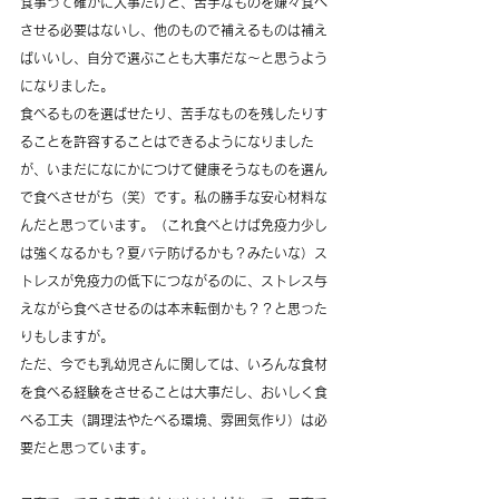
食事って確かに大事だけど、苦手なものを嫌々食べ
させる必要はないし、他のもので補えるものは補え
ばいいし、自分で選ぶことも大事だな～と思うよう
になりました。
食べるものを選ばせたり、苦手なものを残したりす
ることを許容することはできるようになりました
が、いまだになにかにつけて健康そうなものを選ん
で食べさせがち（笑）です。私の勝手な安心材料な
んだと思っています。（これ食べとけば免疫力少し
は強くなるかも？夏バテ防げるかも？みたいな）ス
トレスが免疫力の低下につながるのに、ストレス与
えながら食べさせるのは本末転倒かも？？と思った
りもしますが。
ただ、今でも乳幼児さんに関しては、いろんな食材
を食べる経験をさせることは大事だし、おいしく食
べる工夫（調理法やたべる環境、雰囲気作り）は必
要だと思っています。