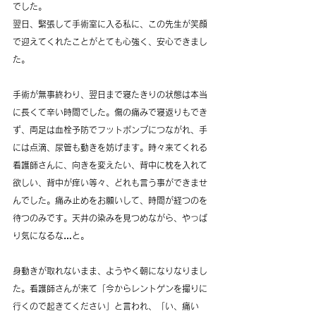
でした。
翌日、緊張して手術室に入る私に、この先生が笑顔
で迎えてくれたことがとても心強く、安心できまし
た。
手術が無事終わり、翌日まで寝たきりの状態は本当
に長くて辛い時間でした。傷の痛みで寝返りもでき
ず、両足は血栓予防でフットポンプにつながれ、手
には点滴、尿管も動きを妨げます。時々来てくれる
看護師さんに、向きを変えたい、背中に枕を入れて
欲しい、背中が痒い等々、どれも言う事ができませ
んでした。痛み止めをお願いして、時間が経つのを
待つのみです。天井の染みを見つめながら、やっぱ
り気になるな…と。
身動きが取れないまま、ようやく朝になりなりまし
た。看護師さんが来て「今からレントゲンを撮りに
行くので起きてください」と言われ、「い、痛い