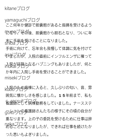
kitaneブログ
yamaguchiブログ
ここ何年か健診で胆嚢胞があると指摘を受けるよう
muneブログ
になり、その後、胆嚢胞から胆石となり、ついに年
末に手術を受けることになりました。
shibaブログ
手術に向けて、忘年会も我慢して体調に気を付けて
asaiブログ
いましたが、入院の直前にインフルエンザに罹って
入院が延期となるハプニングもありましたが、何と
inukaiブログ
か年内に入院し手術を受けることができました。
misekiブログ
入院のため病棟に入ると、久しぶりの匂い、音、雰
kuboブログ
囲気に懐かしさを感じました。１５年前まで、私も
ｃ.recruitブログ
看護師として病棟勤務をしていました。ナースステ
ーションの看護師さんたちの様子にその頃の自分が
gotoブログ
重なります。上の子の委託を受けるために仕事は辞
nakaブログ
めることになりましたが、できれば仕事を続けたか
った思いもよぎりました。