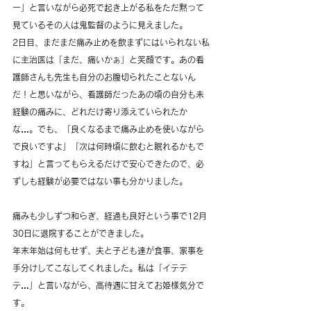
ー」と言いながら必死で起き上がる私をただ黙って
見ているその人は鬼監督のように見えました。
2日目、まだまだ痛み止めを飲まずにはいられない私
に主治医は「まだ、痛いかぁ」と笑顔です。あの看
護師さんも先生も自分のお腹切られたことないん
だ！と思いながら、看護師だったあの頃の自分も未
経験の痛みに、どれだけ寄り添えていられたか
な…。でも、「良くなるまで痛み止めを使いながら
で良いですよ」「次は何時頃に飲むと眠れるかもで
すね」と言ってもらえるだけで安心できたので、必
ずしも経験が必要ではない事も分かりました。
痛みも少しずつ和らぎ、経過も良好という事で12月
30日に退院することができました。
年末年始は何もせず、夫と子ども達が食事、家事を
手分けしてこなしてくれました。私は「イテテ
テ…」と言いながら、高待遇に甘えてお姫様気分で
す。