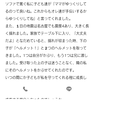
ソファで寛ぐ私に子ども達が「ママがゆっくりして
るのって良いね。これからもオレ達が手伝いするか
らゆっくりしてね」と言ってくれました。
また、１日の地震は名古屋でも震度4あり、大きく長
く揺れました。家族でテーブル下に入り、「大丈夫
だよ」となだめていると、揺れが収まった時、下の
子が「ヘルメット！」と２つのヘルメットを取って
きました。1つは自分がかぶり、もう1つは兄に渡し
ました。受け取った上の子は迷うことなく、隣の私
にそのヘルメットをかぶせてくれたのです。
いつの間にか子どもが私を守ってくれる程に成長し
ていることに気が付いた瞬間でした。
私の入院は子ども達にとっても貴重な経験となり、
成長する機会となったのでしょうか
。
日毎に体調も回復し、仕事にも復帰しました。新学
期も始まり、忙しい毎日です。子ども達にお手伝い