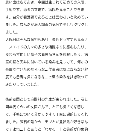
思い出はさておき、今回は生まれて初めての入院、
手術です。患者の立場で、病院を見ることできま
す。自分が看護師であることは言わないと決めてい
ました。なんだか潜入調査の気分で少しワクワクし
ました。
入院日はそんな余裕もあり、最近ドラマでも見るナ
ースエイドの方々の多さや活躍ぶりに感心したり、
変わらず忙しい様子の看護師さんを観察したり、病
室の壁と天井に付いている染みを見つけて、何かの
処置で付いたのだろうな…従事者は気にならない程
度でも患者は気になるな…と壁の染みを拭き取って
みたりしていました。
術前訪問として麻酔科の先生が来られました。私と
同年代くらいの女医さんで、とても気さくな感じ
で、手術について分かりやすく丁寧に説明してくれ
ました。胆石の話から「モツとか魚卵系が好きなん
ですよね…」と言うと「わかるー」と笑顔が印象的