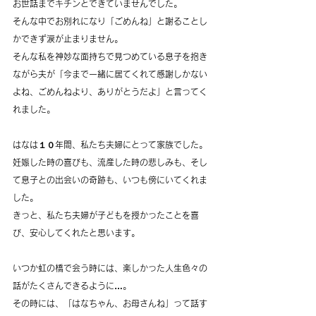
お世話までキチンとできていませんでした。
そんな中でお別れになり「ごめんね」と謝ることし
かできず涙が止まりません。
そんな私を神妙な面持ちで見つめている息子を抱き
ながら夫が「今まで一緒に居てくれて感謝しかない
よね、ごめんねより、ありがとうだよ」と言ってく
れました。
はなは１０年間、私たち夫婦にとって家族でした。
妊娠した時の喜びも、流産した時の悲しみも、そし
て息子との出会いの奇跡も、いつも傍にいてくれま
した。
きっと、私たち夫婦が子どもを授かったことを喜
び、安心してくれたと思います。
いつか虹の橋で会う時には、楽しかった人生色々の
話がたくさんできるように…。
その時には、「はなちゃん、お母さんね」って話す