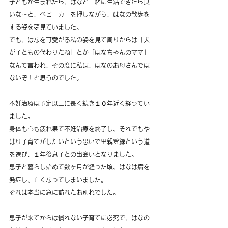
子どもが生まれたら、はなと一緒に生活できたら良
いな～と、ベビーカーを押しながら、はなの散歩を
する姿を夢見ていました。
でも、はなを可愛がる私の姿を見て周りからは「犬
が子どもの代わりだね」とか「はなちゃんのママ」
なんて言われ、その度に私は、はなのお母さんでは
ないぞ！と思うのでした。
不妊治療は予定以上に長く続き１０年近く経ってい
ました。
身体も心も疲れ果て不妊治療を終了し、それでもや
はり子育てがしたいという思いで里親登録という道
を選び、１年後息子との出会いとなりました。
息子と暮らし始めて数ヶ月が経った頃、はなは病を
発症し、亡くなってしまいました。
それは本当に急に訪れたお別れでした。
息子が来てからは慣れない子育てに必死で、はなの