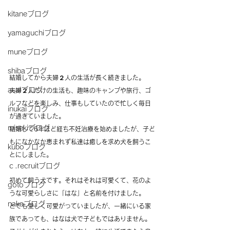
kitaneブログ
yamaguchiブログ
muneブログ
shibaブログ
結婚してから夫婦２人の生活が長く続きました。
asaiブログ
夫婦２人だけの生活も、趣味のキャンプや旅行、ゴ
ルフなどを楽しみ、仕事もしていたので忙しく毎日
inukaiブログ
が過ぎていました。
misekiブログ
結婚して6年ほど経ち不妊治療を始めましたが、子ど
もになかなか恵まれず私達は癒しを求め犬を飼うこ
kuboブログ
とにしました。
ｃ.recruitブログ
初めて飼う犬です。それはそれは可愛くて、花のよ
gotoブログ
うな可愛らしさに「はな」と名前を付けました。
nakaブログ
とても愛しく可愛がっていましたが、一緒にいる家
族であっても、はなは犬で子どもではありません。