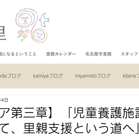
親になるということ
里親カレンダー
名古屋市里親
スタッフ
kedaブログ
kamiyaブログ
miyamotoブログ
kitan
月4日
ログ
shibaブログ
asaiブログ
inukaiブログ
mi
ア第三章】「児童養護施
て、里親支援という道へ
グ
gotoブログ
nakaブログ