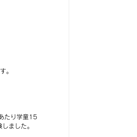
ます。
あたり学童15
験しました。