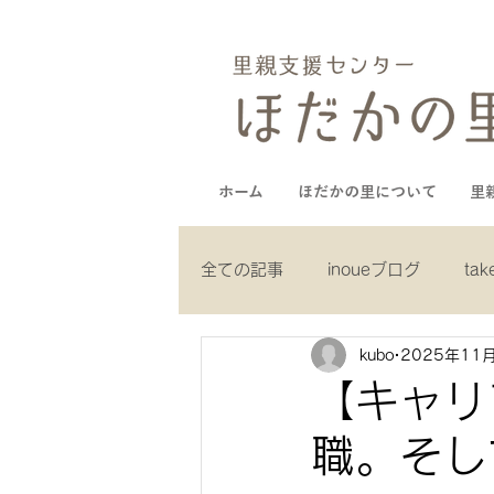
ホーム
ほだかの里について
里
全ての記事
inoueブログ
ta
kubo
2025年11
yamaguchiブログ
muneブ
【キャリ
職。そし
kuboブログ
ｃ.recruitブロ